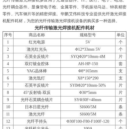
光纤传输激光焊接机多应用于光通信器件、IT、医疗、电子、电池、
光纤耦合器件、显像管电子枪、金属零件、手机振动马达、钟表精密
零件、汽车钢片等的精密焊接。华鹏艾伟科技专业提供光纤激光焊接
机配件耗材，为您的光纤传输激光焊接机设备的购买多一种选择。
光纤传输激光焊接机配件耗材
序号
商品名称
规格型号
单位
1
红光电源
5V
个
2
激光红光头
Φ12*33mm 5V
个
3
石英全反镜片
SYQΦ20*10mm-4M
片
4
双灯镀金腔体
AH-HP-150
套
5
YAG晶体棒
Φ8*165mm
支
6
激光氙灯
X8*150*290
支
7
石英半反镜片
SYBΦ20*10mm-50%
片
8
45°反射镜-双反
Φ30*5mm
片
9
光纤石英耦合镜片
SYΦ30F=40mm
片
10
日本日星光纤
SI600/5M
条
11
激光光纤
SI600/5M
条
12
光纤手持头
Φ30F100-F80-F100F-120
个
13
光纤机出光头
100A
个