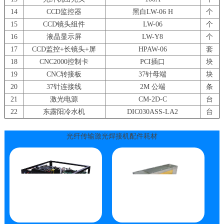
14
CCD监控器
黑白LW-06 H
个
15
CCD镜头组件
LW-06
个
16
液晶显示屏
LW-Y8
个
17
CCD监控+长镜头+屏
HPAW-06
套
18
CNC2000控制卡
PCI插口
块
19
CNC转接板
37针母端
块
20
37针连接线
2M 公端
条
21
激光电源
CM-2D-C
台
22
东露阳冷水机
DIC030ASS-LA2
台
光纤传输激光焊接机配件耗材