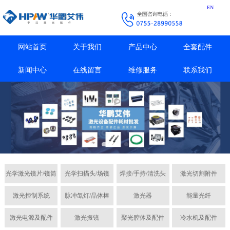
EN
网站首页
关于我们
产品中心
全套配件
新闻中心
在线留言
维修服务
联系我们
光学激光镜片/镜筒
光学扫描头/场镜
焊接/手持/清洗头
激光切割附件
激光控制系统
脉冲氙灯/晶体棒
激光器
能量光纤
激光电源及配件
激光振镜
聚光腔体及配件
冷水机及配件