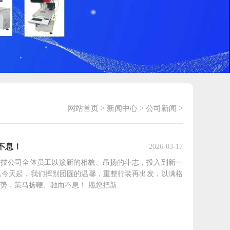
网站首页
>
新闻中心
>
公司新闻
>
不息！
2026-03-17
伟科技公司全体员工以簇新的相貌、昂扬的斗志，投入到新一
从今天起，我们挥别团圆的温馨，重整行装再出发，以满格
势，策马扬鞭、驰而不息！ 愿您把新...