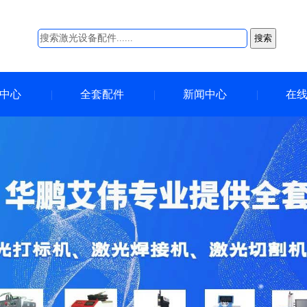
搜索
中心
全套配件
新闻中心
在