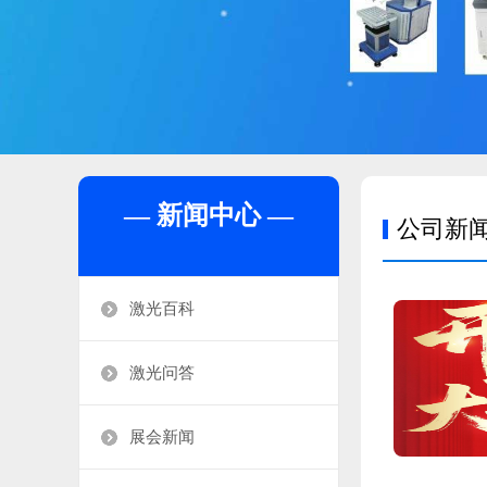
— 新闻中心 —
公司新
激光百科
激光问答
展会新闻