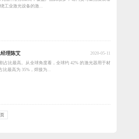
工业激光设备的激...
总经理陈艾
2020-05-11
占比最高。从全球角度看，全球约 42% 的激光器用于材
最高为 35%，焊接为...
页