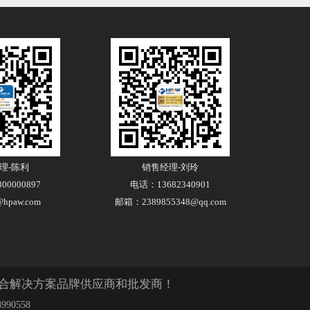
理-陈利
销售经理-刘玲
00000897
电话：13682340901
hpaw.com
邮箱：2389855348@qq.com
合解决方案品牌供应商和批发商！
0558