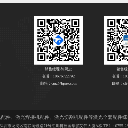
销售经理-陈明忠
销售经
电话：18676722792
电话：183
邮箱：cmz@hpaw.com
邮箱：cl@
机配件
、
激光焊接机配件
、
激光切割机配件
等激光
全套配件
综
深圳市龙岗区南联向银路71号汇川科技园华鹏艾伟大厦A栋 TEL：0755-2899