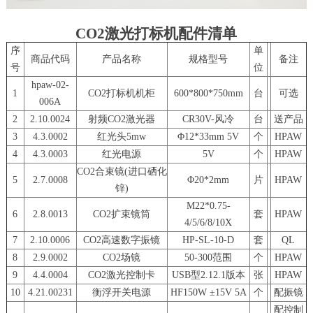
CO2激光打标机配件清单
序
单
商品代码
产品名称
规格型号
备注
号
位
hpaw-02-
1
CO2打标机机柜
600*800*750mm
台
可选
006A
2
2.10.0024
射频CO2激光器
CR30V-风冷
台
送产品
3
4.3.0002
红光头5mw
Φ12*33mm 5V
个
HPAW
4
4.3.0003
红光电源
5V
个
HPAW
CO2合束镜(进口硒化
5
2.7.0008
Φ20*2mm
片
HPAW
锌)
M22*0.75-
6
2.8.0013
CO2扩束镜筒
套
HPAW
4/5/6/8/10X
7
2.10.0006
CO2高速数字振镜
HP-SL-10-D
套
QL
8
2.9.0002
CO2场镜
50-300范围
个
HPAW
9
4.4.0004
CO2激光控制卡
USB型2.12.1版本
张
HPAW
10
4.21.00231
衡浮开关电源
HF150W ±15V 5A
个
配振镜
配控制