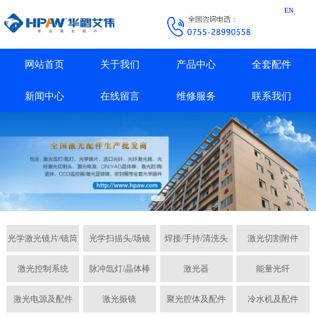
EN
网站首页
关于我们
产品中心
全套配件
新闻中心
在线留言
维修服务
联系我们
光学激光镜片/镜筒
光学扫描头/场镜
焊接/手持/清洗头
激光切割附件
激光控制系统
脉冲氙灯/晶体棒
激光器
能量光纤
激光电源及配件
激光振镜
聚光腔体及配件
冷水机及配件