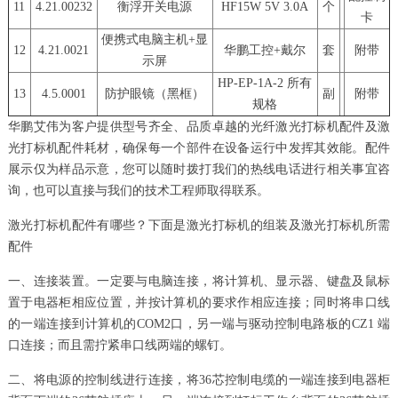
11
4.21.00232
衡浮开关电源
HF15W 5V 3.0A
个
卡
便携式电脑主机+显
12
4.21.0021
华鹏工控+戴尔
套
附带
示屏
HP-EP-1A-2 所有
13
4.5.0001
防护眼镜（黑框）
副
附带
规格
华鹏艾伟为客户提供型号齐全、品质卓越的光纤激光打标机配件及激
光打标机配件耗材，确保每一个部件在设备运行中发挥其效能。配件
展示仅为样品示意，您可以随时拨打我们的热线电话进行相关事宜咨
询，也可以直接与我们的技术工程师取得联系。
激光打标机配件有哪些？下面是激光打标机的组装及激光打标机所需
配件
一、连接装置。一定要与电脑连接，将计算机、显示器、键盘及鼠标
置于电器柜相应位置，并按计算机的要求作相应连接；同时将串口线
的一端连接到计算机的COM2口，另一端与驱动控制电路板的CZ1 端
口连接；而且需拧紧串口线两端的螺钉。
二、将电源的控制线进行连接，将36芯控制电缆的一端连接到电器柜