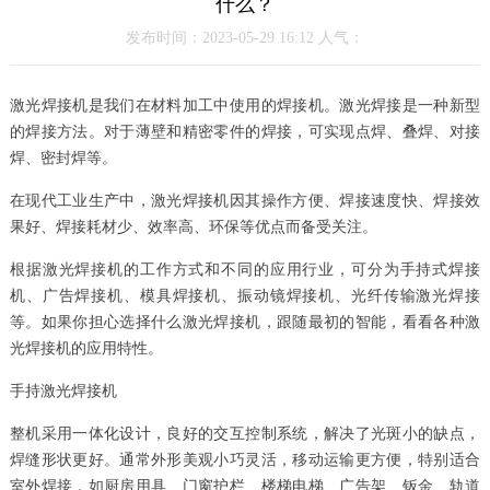
什么？
发布时间：2023-05-29 16:12 人气：
激光焊接机是我们在材料加工中使用的焊接机。激光焊接是一种新型
的焊接方法。对于薄壁和精密零件的焊接，可实现点焊、叠焊、对接
焊、密封焊等。
在现代工业生产中，激光焊接机因其操作方便、焊接速度快、焊接效
果好、焊接耗材少、效率高、环保等优点而备受关注。
根据激光焊接机的工作方式和不同的应用行业，可分为手持式焊接
机、广告焊接机、模具焊接机、振动镜焊接机、光纤传输激光焊接
等。如果你担心选择什么激光焊接机，跟随最初的智能，看看各种激
光焊接机的应用特性。
手持激光焊接机
整机采用一体化设计，良好的交互控制系统，解决了光斑小的缺点，
焊缝形状更好。通常外形美观小巧灵活，移动运输更方便，特别适合
室外焊接，如厨房用具、门窗护栏、楼梯电梯、广告架、钣金、轨道