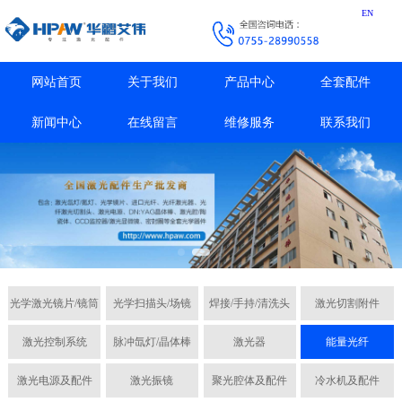
EN
网站首页
关于我们
产品中心
全套配件
新闻中心
在线留言
维修服务
联系我们
光学激光镜片/镜筒
光学扫描头/场镜
焊接/手持/清洗头
激光切割附件
激光控制系统
脉冲氙灯/晶体棒
激光器
能量光纤
激光电源及配件
激光振镜
聚光腔体及配件
冷水机及配件