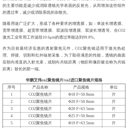
的主要功能是减少或消除透镜光学表面的反射光，从而增加这些组件
的透过率，减少或消除系统的杂散光。
随着用途广泛扩大，形成了各种要求的增透膜，如：单波长增透膜、
宽带增透膜、超宽带增透膜、双波段增透膜、双波长增透等。在CO2
激光工业常用工作波段10.6μm的透过率能达到99.8%。
作为目前最经济实惠的透射聚焦元件，CO2聚焦镜适用于激光热处
理、焊接、切割和红外辐射采集，为了取得满意的性能，透镜的曲面
应朝向准直的入射光束，或朝向共轭距离（物距和像距被合称为共轭
距离）较长的那一端。
华鹏艾伟co2聚焦镜片/co2进口聚焦镜片规格
序号
产品名称
产品规格
单位
1
CO2聚焦镜片
Φ18 F=50.8mm
片
2
CO2聚焦镜片
Φ20 F=50.8mm
片
3
CO2聚焦镜片
Φ20 F=63.5mm
片
4
CO2聚焦镜片
Φ25 F=50.8mm
片
5
CO2聚焦镜片
Φ19 F=63.5mm
片