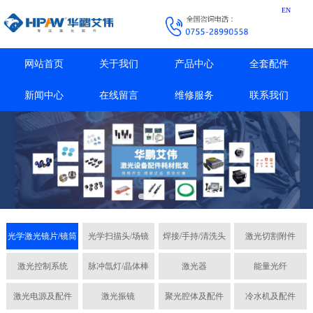
EN
网站首页
关于我们
产品中心
全套配件
新闻中心
在线留言
维修服务
联系我们
光学激光镜片/镜筒
光学扫描头/场镜
焊接/手持/清洗头
激光切割附件
激光控制系统
脉冲氙灯/晶体棒
激光器
能量光纤
激光电源及配件
激光振镜
聚光腔体及配件
冷水机及配件