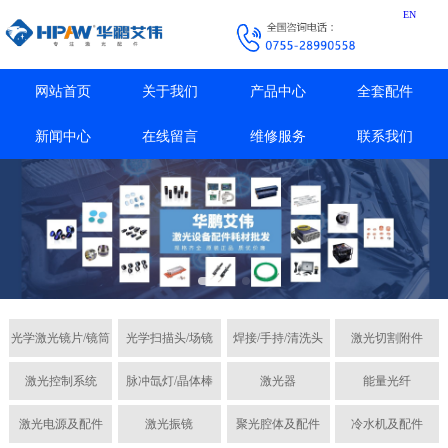
EN
网站首页
关于我们
产品中心
全套配件
新闻中心
在线留言
维修服务
联系我们
光学激光镜片/镜筒
光学扫描头/场镜
焊接/手持/清洗头
激光切割附件
激光控制系统
脉冲氙灯/晶体棒
激光器
能量光纤
激光电源及配件
激光振镜
聚光腔体及配件
冷水机及配件