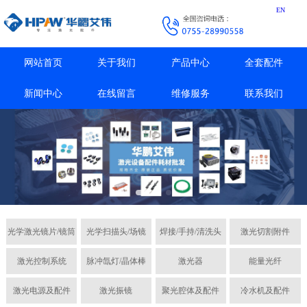
EN
网站首页
关于我们
产品中心
全套配件
新闻中心
在线留言
维修服务
联系我们
光学激光镜片/镜筒
光学扫描头/场镜
焊接/手持/清洗头
激光切割附件
激光控制系统
脉冲氙灯/晶体棒
激光器
能量光纤
激光电源及配件
激光振镜
聚光腔体及配件
冷水机及配件