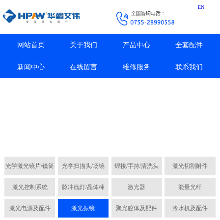
EN
网站首页
关于我们
产品中心
全套配件
新闻中心
在线留言
维修服务
联系我们
光学激光镜片/镜筒
光学扫描头/场镜
焊接/手持/清洗头
激光切割附件
激光控制系统
脉冲氙灯/晶体棒
激光器
能量光纤
激光电源及配件
激光振镜
聚光腔体及配件
冷水机及配件