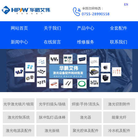
EN
网站首页
关于我们
产品中心
全套配件
新闻中心
在线留言
维修服务
联系我们
光学激光镜片/镜筒
光学扫描头/场镜
焊接/手持/清洗头
激光切割附件
激光控制系统
脉冲氙灯/晶体棒
激光器
能量光纤
激光电源及配件
激光振镜
聚光腔体及配件
冷水机及配件