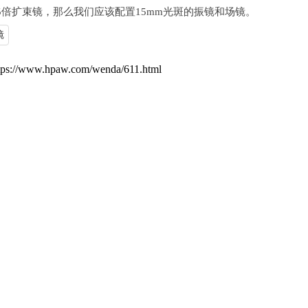
5倍扩束镜，那么我们应该配置15mm光斑的振镜和场镜。
镜
//www.hpaw.com/wenda/611.html
清洁激光切割机的保护镜片？(激光切割机镜片怎么清洗)
下一篇
荐
2026-01-17
裂怎么修复？
QBH接头
2024-02-22
切割机的保护镜片？(激光切割机镜片怎
如何判断
2023-10-28
，分光片的作用和原来是什么？
QBH准直
2023-09-12
作用？(激光切割机陶瓷环作用)
有哪些应
氙灯属于
2023-08-14
镜？激光振镜有哪些分类及作用
激光清洗、