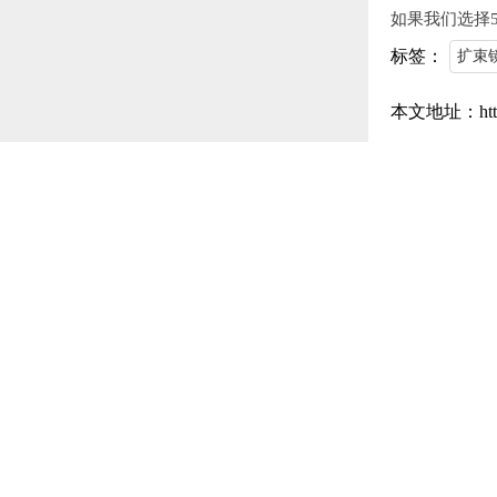
如果我们选择
标签：
扩束
本文地址：https:
上一篇：
如何
相关推
激光陶瓷芯破
如何清洁激光
么清洗)
什么是分光片
激光陶瓷环的
什么是激光振