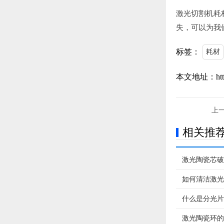
激光切割机耗
失，可以为我
标签：
耗材
本文地址：https:
上
相关推
激光陶瓷芯破
如何清洁激光
么清洗)
什么是分光片
激光陶瓷环的