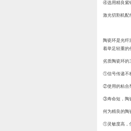
④选用精良紫
激光切割机配
陶瓷环是光纤
着举足轻重的
劣质陶瓷环的
①信号传递不
②使用的粘合
③寿命短，陶
何为精良的陶
①灵敏度高，