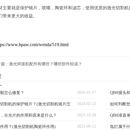
材主要就是保护镜片，喷嘴，陶瓷环和滤芯，使用优质的激光切割机
们带来更大的收益。
//www.hpaw.com/wenda/519.html
一篇：
激光焊接机配件有哪些？哪些部件组成？
荐
2026-01-17
裂怎么修复？
QBH接头
2024-02-22
切割机的保护镜片？(激光切割机镜片怎
如何判断
2023-10-28
，分光片的作用和原来是什么？
QBH准直
2023-09-12
作用？(激光切割机陶瓷环作用)
有哪些应
氙灯属于