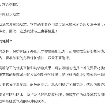
，粘合剂稳定。
件耗材之滤芯
滤滤芯及线绕滤芯。它们的主要作用是过滤水箱水的杂质及离子量，
寿命。因此，在选购滤芯上也要慎重！
的耗材？
的选择：保护片除了外形尺寸需要匹配以外，还需根据实际切割环境
热、容易破裂的劣质保护镜片，尽量不要选择。
喷嘴做工的优劣直接影响切割效果，所以喷嘴的选择上首先要看材质
鹏艾伟的喷嘴采用优质紫铜制作的喷嘴，能很好的保证切割效果一致
：要选择灵敏度高、耐热耐高温、粘合剂稳定的陶瓷环，优质的陶瓷
普通可防油防水、防污及抗静电铝膜处理，华鹏艾伟的优质滤芯采用
滤料能经受气流的脉冲反吹等。