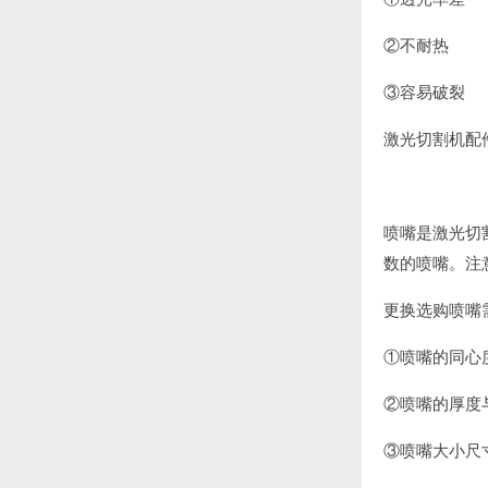
②不耐热
③容易破裂
激光切割机配
喷嘴是激光切
数的喷嘴。注
更换选购喷嘴
①喷嘴的同心
②喷嘴的厚度
③喷嘴大小尺