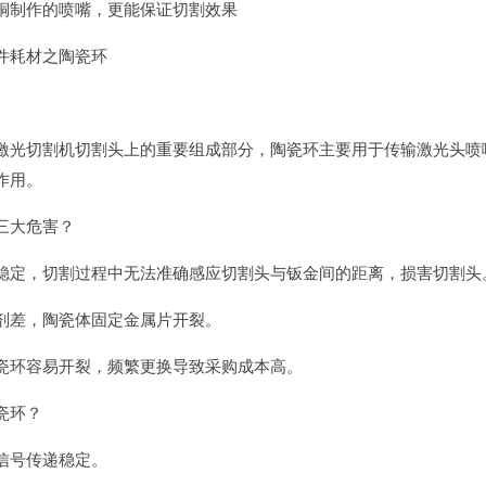
铜制作的喷嘴，更能保证切割效果
件耗材之陶瓷环
激光切割机切割头上的重要组成部分，陶瓷环主要用于传输激光头喷
作用。
三大危害？
稳定，切割过程中无法准确感应切割头与钣金间的距离，损害切割头
剂差，陶瓷体固定金属片开裂。
瓷环容易开裂，频繁更换导致采购成本高。
瓷环？
信号传递稳定。