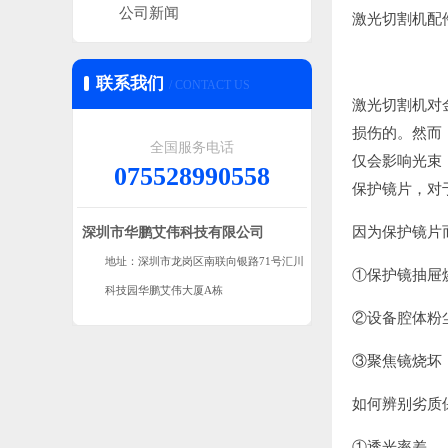
公司新闻
激光切割机配
联系我们
/ CONTACT US
激光切割机对
损伤的。然而
全国服务电话
仅会影响光束
075528990558
保护镜片，对
因为保护镜片
深圳市华鹏艾伟科技有限公司
地址：深圳市龙岗区南联向银路71号汇川
①保护镜抽屉
科技园华鹏艾伟大厦A栋
②设备腔体粉
③聚焦镜烧坏
如何辨别劣质
①透光率差