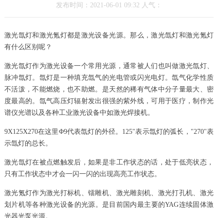
发布时间：2021-06-01 09:32 人气：
激光氙灯和激光氪灯都是激光设备光源。那么，激光氙灯和激光氪灯
有什么区别呢？
激光氙灯作为激光设备一个常用光源，通常被人们也叫做激光氙灯、
脉冲氙灯。氙灯是一种填充氙气的光电管或闪光电灯。氙气化学性质
不活泼，不能燃烧，也不助燃。是天然的稀有气体中分子量最大、密
度最高的。氙气高压灯辐射发出很强的紫外线，可用于医疗，制作光
谱仪光谱以及各种工业激光设备中如激光焊接机。
9X125X270在这里Φ9代表氙灯的外径。125"表示氙灯的弧长，"270"表
示氙灯的总长。
激光氙灯在被点燃触发后，如果是非工作状态的话，处于低亮状态，
只有工作状态中才会一闪一闪的出现高亮工作状态。
激光氪灯作为激光打标机、镭雕机、激光雕刻机、激光打孔机、激光
划片机等各种激光设备的光源。是目前国内最主要的YAG连续固体激
光器光泵光源。