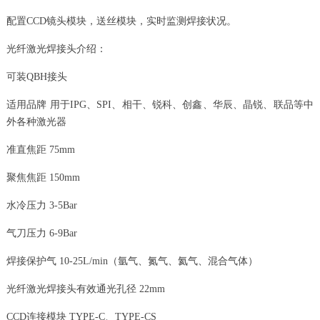
配置CCD镜头模块，送丝模块，实时监测焊接状况。
光纤激光焊接头介绍：
可装QBH接头
适用品牌 用于IPG、SPI、相干、锐科、创鑫、华辰、晶锐、联品等中
外各种激光器
准直焦距 75mm
聚焦焦距 150mm
水冷压力 3-5Bar
气刀压力 6-9Bar
焊接保护气 10-25L/min（氩气、氮气、氦气、混合气体）
光纤激光焊接头有效通光孔径 22mm
CCD连接模块 TYPE-C、TYPE-CS