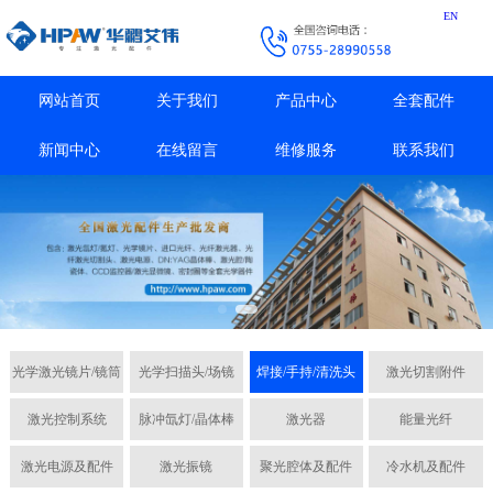
EN
网站首页
关于我们
产品中心
全套配件
新闻中心
在线留言
维修服务
联系我们
光学激光镜片/镜筒
光学扫描头/场镜
焊接/手持/清洗头
激光切割附件
激光控制系统
脉冲氙灯/晶体棒
激光器
能量光纤
激光电源及配件
激光振镜
聚光腔体及配件
冷水机及配件