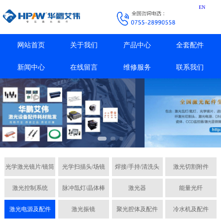
EN
网站首页
关于我们
产品中心
全套配件
新闻中心
在线留言
维修服务
联系我们
光学激光镜片/镜筒
光学扫描头/场镜
焊接/手持/清洗头
激光切割附件
激光控制系统
脉冲氙灯/晶体棒
激光器
能量光纤
激光电源及配件
激光振镜
聚光腔体及配件
冷水机及配件