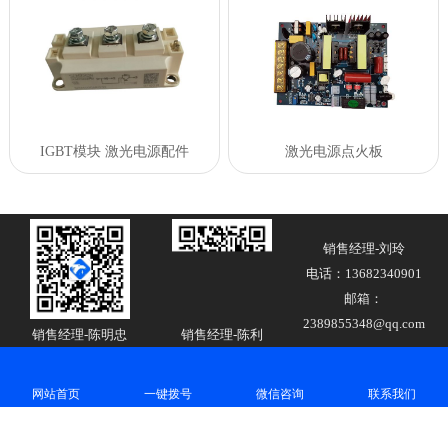
IGBT模块 激光电源配件
激光电源点火板
销售经理-刘玲
电话：13682340901
邮箱：
2389855348@qq.com
销售经理-陈明忠
销售经理-陈利
电话：18676722792
电话：18300000897
邮箱：cmz@hpaw.com
邮箱：cl@hpaw.com
网站首页
一键拨号
微信咨询
联系我们