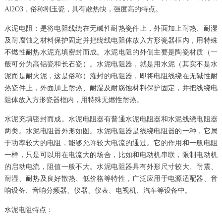
Al2O3，俗称刚玉瓷，具有散热快，强度高的特点。
水泥电阻：是将电阻线绕在无碱性耐热瓷件上，外面加上耐热、耐湿
及耐腐蚀之材料保护固定并把绕线电阻体放入方形瓷器框内，用特殊
不燃性耐热水泥充填密封而成。水泥电阻的外侧主要是陶瓷材质（一
般可分为高铝瓷和长石瓷）。水泥电阻器，就是用水泥（其实不是水
泥而是耐火泥，这是俗称）灌封的电阻器，即将电阻线绕在无碱性耐
热瓷件上，外面加上耐热、耐湿及耐腐蚀材料保护固定，并把线绕电
阻体放入方形瓷器框内，用特殊无燃性耐热。
水泥充填密封而成。水泥电阻器有普通水泥电阻器和水泥线绕电阻器
两类。水泥电阻器外形如图。水泥电阻器是线绕电阻器的一种，它属
于功率较大的电阻，能够允许较大电流的通过。它的作用和一般电阻
一样，只是可以用在电流大的场合，比如和电动机串联，限制电动机
的启动电流，阻值一般不大。水泥电阻器具有外形尺寸较大、耐震、
耐湿、耐热及良好散热、低价格等特性，广泛应用于电源适配器、音
响设备、音响分频器、仪器、仪表、电视机、汽车等设备中。
水泥电阻特点：