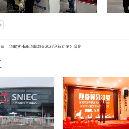
会
一篇：
华鹏艾伟新华鹏激光2021迎新春尾牙盛宴
荐