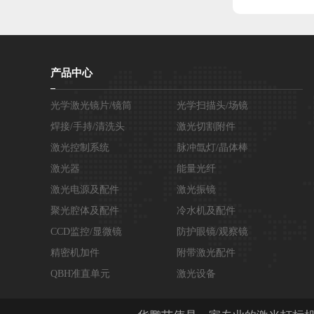
产品中心
光学激光镜片/镜筒
光学扫描头/场镜
焊接/手持/清洗头
激光切割附件
激光控制系统
脉冲氙灯/晶体棒
激光器
能量光纤
激光电源及配件
激光振镜
聚光腔体及配件
冷水机及配件
CCD监控/显微镜
防护眼镜/观察镜
精密机加件
附带激光配件
QBH准直单元
激光设备