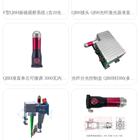
F型QBH振镜观察系统 (含20光斑转接板)
QBH接头 QBH光纤激光器准直系统连接件
QBH准直单元可微调 3000瓦内使用
光纤分光控制盒 QBH转D80(多规格)