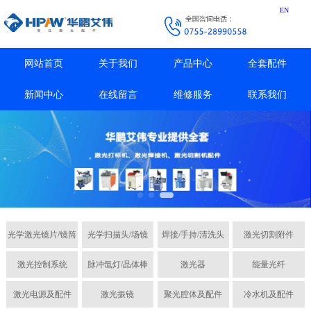
EN
网站首页
关于我们
产品中心
全套配件
新闻中心
在线留言
维修服务
联系我们
光学激光镜片/镜筒
光学扫描头/场镜
焊接/手持/清洗头
激光切割附件
激光控制系统
脉冲氙灯/晶体棒
激光器
能量光纤
激光电源及配件
激光振镜
聚光腔体及配件
冷水机及配件