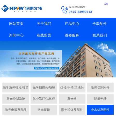
EN
网站首页
关于我们
产品中心
全套配件
新闻中心
在线留言
维修服务
联系我们
光学激光镜片/镜筒
光学扫描头/场镜
焊接/手持/清洗头
激光切割附件
激光控制系统
脉冲氙灯/晶体棒
激光器
能量光纤
激光电源及配件
激光振镜
聚光腔体及配件
冷水机及配件